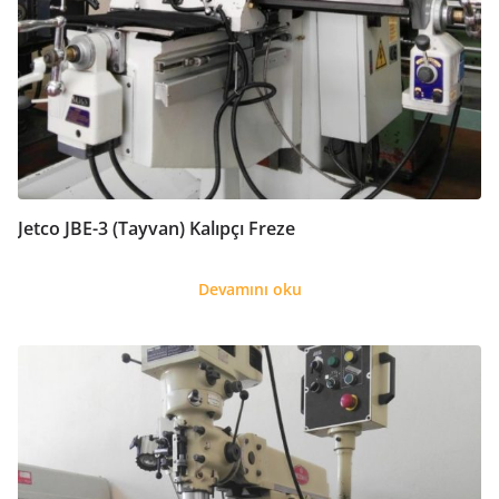
Jetco JBE-3 (Tayvan) Kalıpçı Freze
Devamını oku