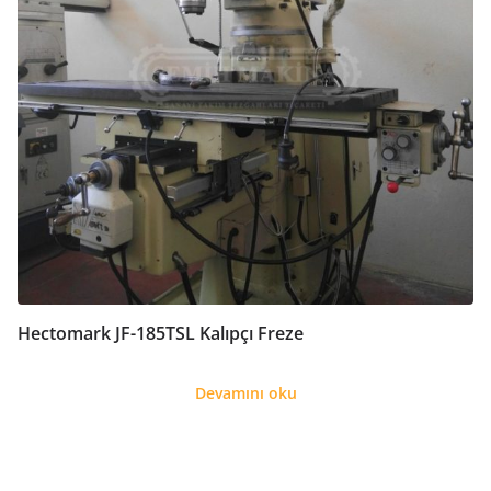
Hectomark JF-185TSL Kalıpçı Freze
Devamını oku