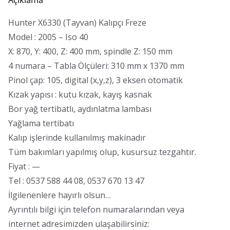
Hunter X6330 (Tayvan) Kalıpçı Freze
Model : 2005 – Iso 40
X: 870, Y: 400, Z: 400 mm, spindle Z: 150 mm
4 numara – Tabla Ölçüleri: 310 mm x 1370 mm
Pinol çap: 105, digital (x,y,z), 3 eksen otomatik
Kızak yapısı : kutu kızak, kayış kasnak
Bor yağ tertibatlı, aydınlatma lambası
Yağlama tertibatı
Kalıp işlerinde kullanılmış makinadır
Tüm bakımları yapılmış olup, kusursuz tezgahtır.
Fiyat : —
Tel : 0537 588 44 08, 0537 670 13 47
İlgilenenlere hayırlı olsun…
Ayrıntılı bilgi için telefon numaralarından veya
internet adresimizden ulaşabilirsiniz: