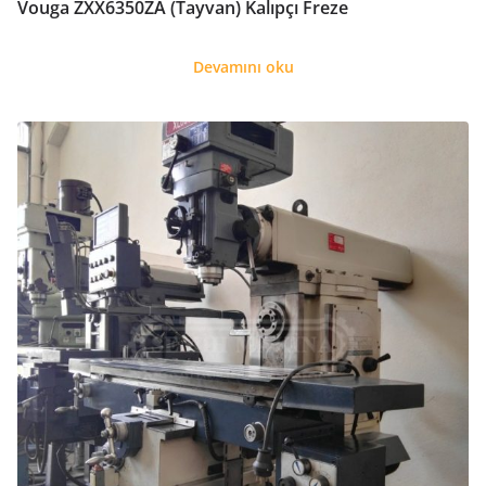
Vouga ZXX6350ZA (Tayvan) Kalıpçı Freze
Devamını oku