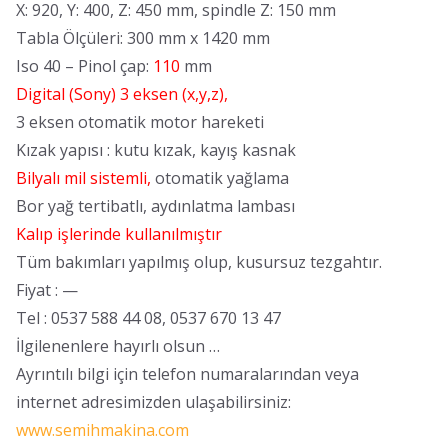
X: 920, Y: 400, Z: 450 mm, spindle Z: 150 mm
Tabla Ölçüleri: 300 mm x 1420 mm
Iso 40 – Pinol çap:
110
mm
Digital (Sony) 3 eksen (x,y,z),
3 eksen otomatik motor hareketi
Kızak yapısı : kutu kızak, kayış kasnak
Bilyalı mil sistemli,
o
tomatik yağlama
Bor yağ tertibatlı, aydınlatma lambası
Kalıp işlerinde kullanılmıştır
Tüm bakımları yapılmış olup, kusursuz tezgahtır.
Fiyat : —
Tel : 0537 588 44 08, 0537 670 13 47
İlgilenenlere
hayırlı olsun
…
Ayrıntılı bilgi için telefon numaralarından veya
internet adresimizden ulaşabilirsiniz:
www.semihmakina.com