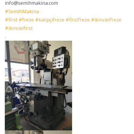
info@semihmakina.com
#
SemihMakina
#
first
#
freze
#
kalıpçıfreze
#
firstfreze
#
ikincielfreze
#
ikincielfirst
.