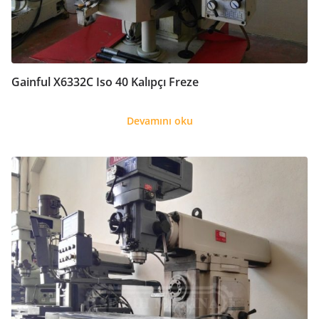
Gainful X6332C Iso 40 Kalıpçı Freze
Devamını oku