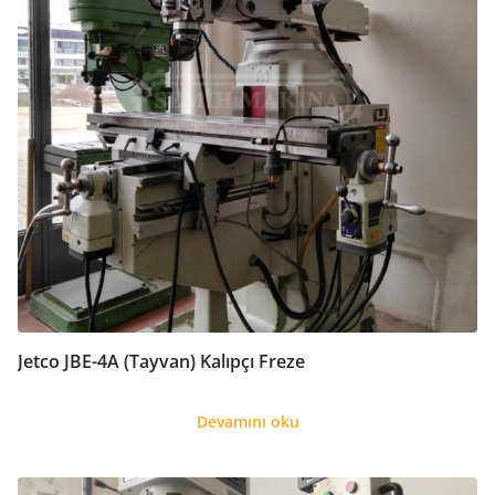
Jetco JBE-4A (Tayvan) Kalıpçı Freze
Devamını oku