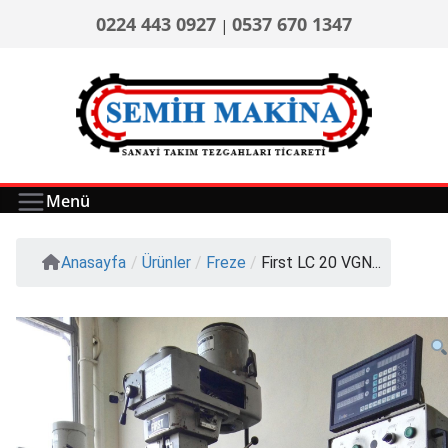
0224 443 0927
0537 670 1347
|
Menü
Anasayfa
/
Ürünler
/
Freze
/
First LC 20 VGN...