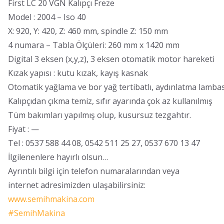
First LC 20 VGN Kalıpçı Freze
Model : 2004 – Iso 40
X: 920, Y: 420, Z: 460 mm, spindle Z: 150 mm
4 numara – Tabla Ölçüleri: 260 mm x 1420 mm
Digital 3 eksen (x,y,z), 3 eksen otomatik motor hareketi
Kızak yapısı : kutu kızak, kayış kasnak
Otomatik yağlama ve bor yağ tertibatlı, aydınlatma lambas
Kalıpçıdan çıkma temiz, sıfır ayarında çok az kullanılmış
Tüm bakımları yapılmış olup, kusursuz tezgahtır.
Fiyat : —
Tel : 0537 588 44 08, 0542 511 25 27, 0537 670 13 47
İlgilenenlere hayırlı olsun…
Ayrıntılı bilgi için telefon numaralarından veya
internet adresimizden ulaşabilirsiniz:
www.semihmakina.com
#
SemihMakina