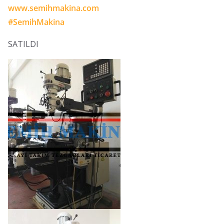
www.semihmakina.com
#
SemihMakina
SATILDI