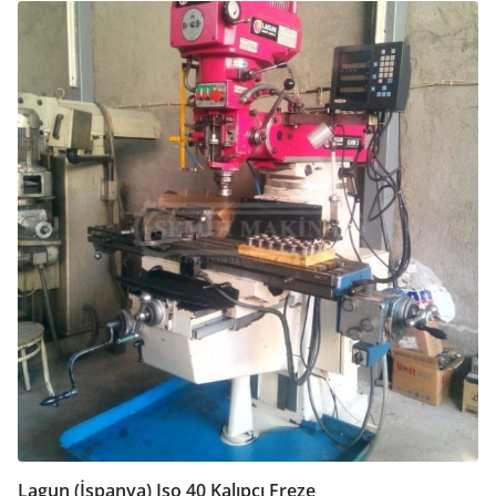
Lagun (İspanya) Iso 40 Kalıpçı Freze