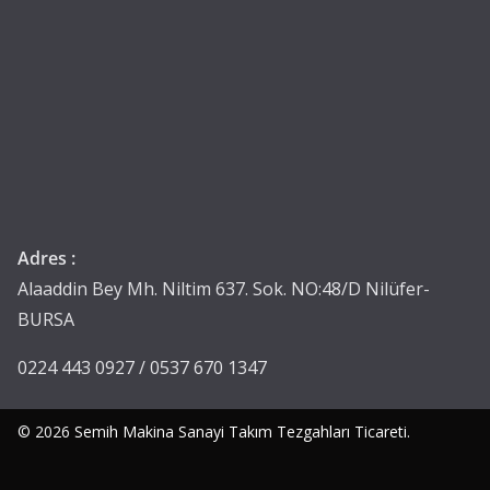
Adres :
Alaaddin Bey Mh. Niltim 637. Sok. NO:48/D Nilüfer-
BURSA
0224 443 0927 / 0537 670 1347
© 2026
Semih Makina Sanayi Takım Tezgahları Ticareti
.