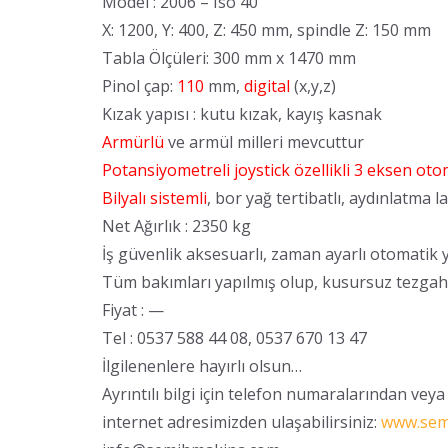
Model : 2006 – Iso 40
X: 1200, Y: 400, Z: 450 mm, spindle Z: 150 mm
Tabla Ölçüleri: 300 mm x 1470 mm
Pinol çap:
110
mm,
digital
(x,y,z)
Kızak yapısı : kutu kızak, kayış kasnak
Armürlü
ve armül milleri mevcuttur
Potansiyometreli joystick özellikli 3 eksen oto
Bilyalı sistemli
, bor yağ tertibatlı, aydınlatma 
Net Ağırlık : 2350 kg
İş güvenlik aksesuarlı, zaman ayarlı otomatik
Tüm bakımları yapılmış olup, kusursuz tezgaht
Fiyat : —
Tel : 0537 588 44 08, 0537 670 13 47
İlgilenenlere hayırlı olsun…
Ayrıntılı bilgi için telefon numaralarından veya
internet adresimizden ulaşabilirsiniz:
www.sem