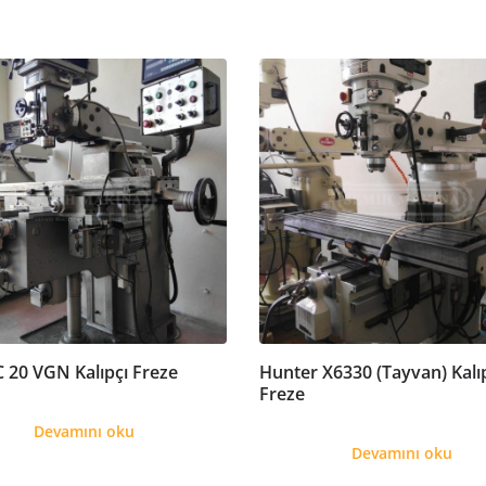
C 20 VGN Kalıpçı Freze
Hunter X6330 (Tayvan) Kalı
Freze
Devamını oku
Devamını oku