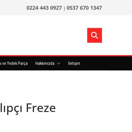
0224 443 0927
0537 670 1347
|
ı ve Yedek Parça
Hakkımızda
İletişim
ıpçı Freze