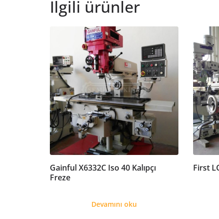
İlgili ürünler
Gainful X6332C Iso 40 Kalıpçı
First L
Freze
Devamını oku