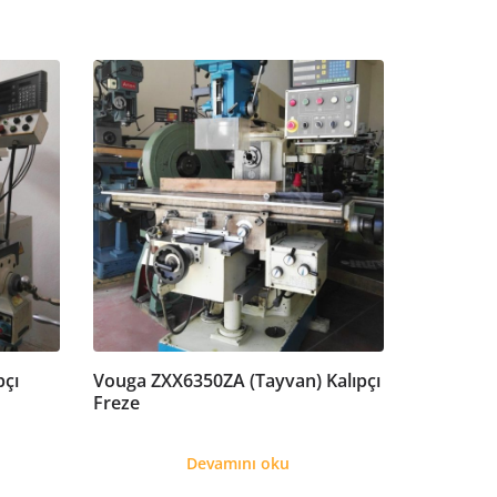
pçı
Vouga ZXX6350ZA (Tayvan) Kalıpçı
Freze
Devamını oku