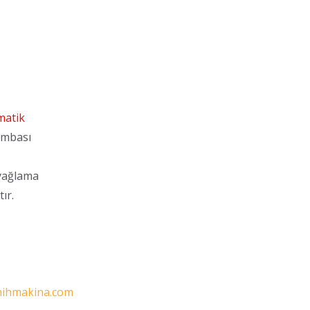
matik
lambası
 yağlama
ır.
ihmakina.com