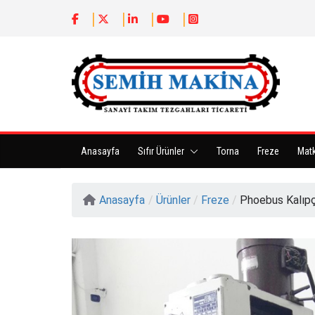
Anasayfa
Sıfır Ürünler
Torna
Freze
Mat
Anasayfa
/
Ürünler
/
Freze
/
Phoebus Kalıpç