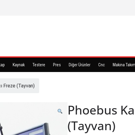
kap
Kaynak
Testere
Pres
Diğer Ürünler
Cnc
Makina Takım
ı Freze (Tayvan)
Phoebus Kal
(Tayvan)