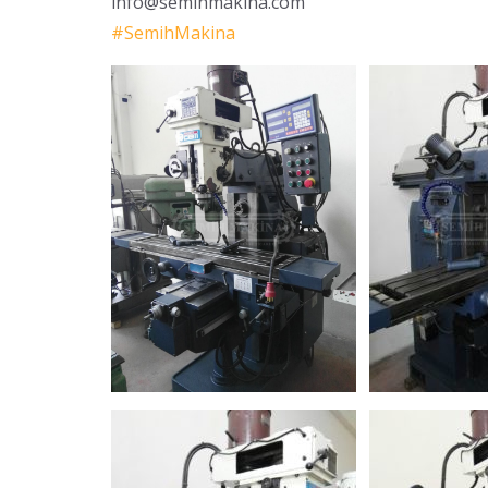
info@semihmakina.com
#
SemihMakina