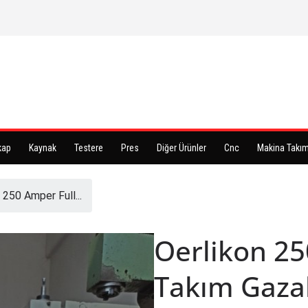
kap
Kaynak
Testere
Pres
Diğer Ürünler
Cnc
Makina Takım
 250 Amper Full...
Oerlikon 25
Takım Gazal