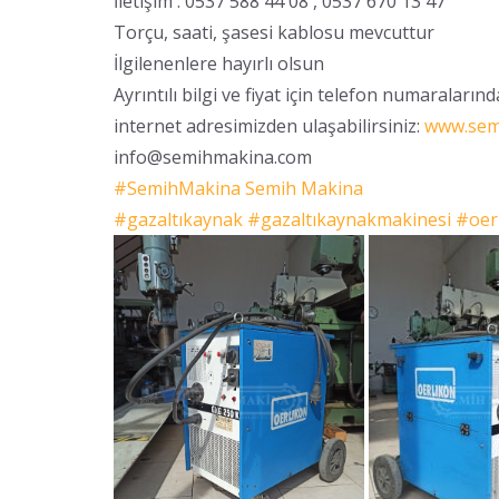
İletişim : 0537 588 44 08 , 0537 670 13 47
Torçu, saati, şasesi kablosu mevcuttur
İlgilenenlere hayırlı olsun
Ayrıntılı bilgi ve fiyat için telefon numaraların
internet adresimizden ulaşabilirsiniz:
www.sem
info@semihmakina.com
#SemihMakina
Semih Makina
#gazaltıkaynak
#gazaltıkaynakmakinesi
#oer