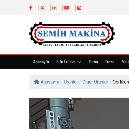
Anasayfa
Sıfır Ürünler
Torna
Freze
Mat
Anasayfa
/
Ürünler
/
Diğer Ürünler
/
Oerlikon