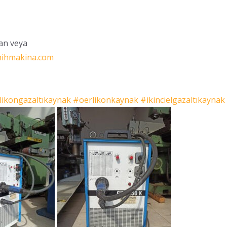
dan veya
ihmakina.com
likongazaltıkaynak
#oerlikonkaynak
#ikincielgazaltıkaynak