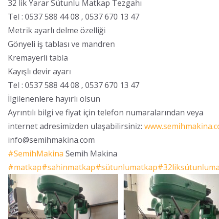
32 lik Yarar Sütunlu Matkap Tezgahı
Tel : 0537 588 44 08 , 0537 670 13 47
Metrik ayarlı delme özelliği
Gönyeli iş tablası ve mandren
Kremayerli tabla
Kayışlı devir ayarı
Tel : 0537 588 44 08 , 0537 670 13 47
İlgilenenlere hayırlı olsun
Ayrıntılı bilgi ve fiyat için telefon numaralarından veya
internet adresimizden ulaşabilirsiniz:
www.semihmakina.
info@semihmakina.com
#SemihMakina
Semih Makina
#matkap
#sahinmatkap
#sütunlumatkap
#32liksütunlum