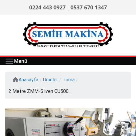
0224 443 0927
0537 670 1347
|
Menü
Anasayfa
/
Ürünler
/
Torna
/
2 Metre ZMM-Sliven CU500...