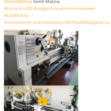
#
SemihMakina
Semih Makina
#
torna
#
cu500
#
bulgartorna
#
zmm
#
zmmsliven
#
cu500torna
#
zmmsliventorna
#
zmmslivencu500
#
cu500bulgartorna