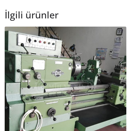
İlgili ürünler