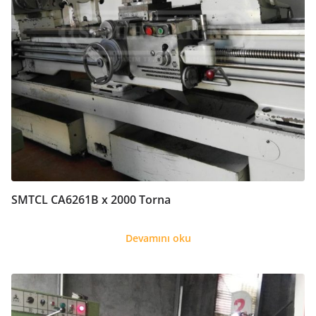
SMTCL CA6261B x 2000 Torna
Devamını oku