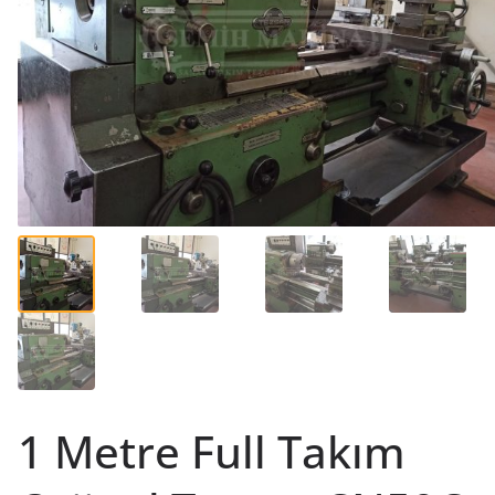
1 Metre Full Takım