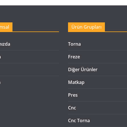
msal
Ürün Grupları
mızda
Torna
n
Freze
Diğer Ürünler
m
Matkap
Pres
Cnc
Cnc Torna