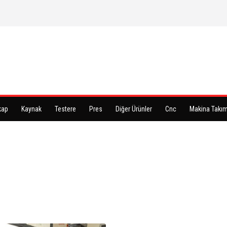
kap
Kaynak
Testere
Pres
Diğer Ürünler
Cnc
Makina Takım