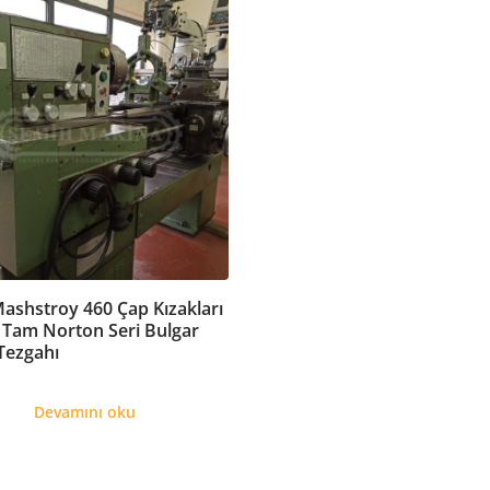
shstroy 460 Çap Kızakları
l Tam Norton Seri Bulgar
Tezgahı
Devamını oku