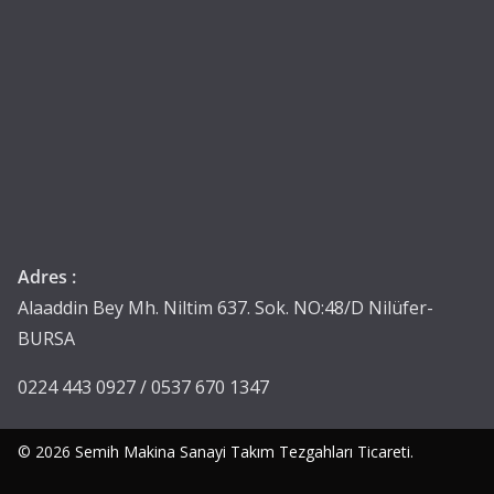
Adres :
Alaaddin Bey Mh. Niltim 637. Sok. NO:48/D Nilüfer-
BURSA
0224 443 0927 / 0537 670 1347
© 2026
Semih Makina Sanayi Takım Tezgahları Ticareti
.