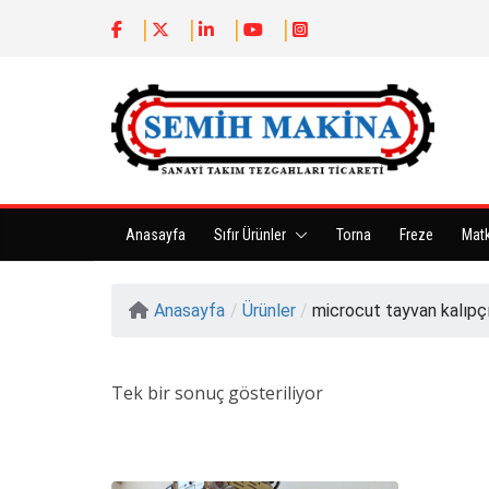
Anasayfa
Sıfır Ürünler
Torna
Freze
Mat
Anasayfa
/
Ürünler
/
microcut tayvan kalıpç
Tek bir sonuç gösteriliyor