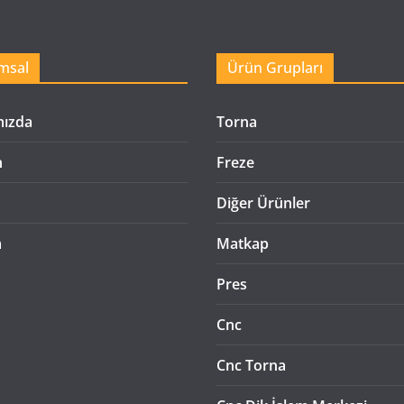
msal
Ürün Grupları
mızda
Torna
n
Freze
Diğer Ürünler
m
Matkap
Pres
Cnc
Cnc Torna