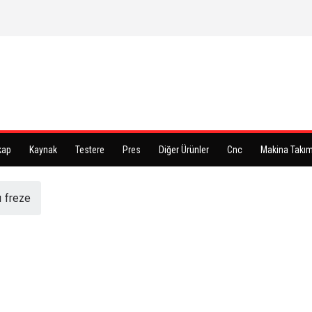
kap
Kaynak
Testere
Pres
Diğer Ürünler
Cnc
Makina Takım
ı freze