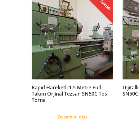
Satıldı
Rapid Hareketli 1.5 Metre Full
Dijital
Takım Orjinal Tezsan SN50C Tos
SN50C 
Torna
Devamını oku