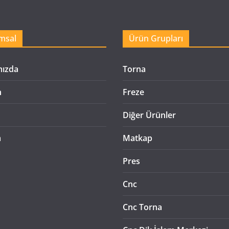
msal
Ürün Grupları
mızda
Torna
n
Freze
Diğer Ürünler
m
Matkap
Pres
Cnc
Cnc Torna