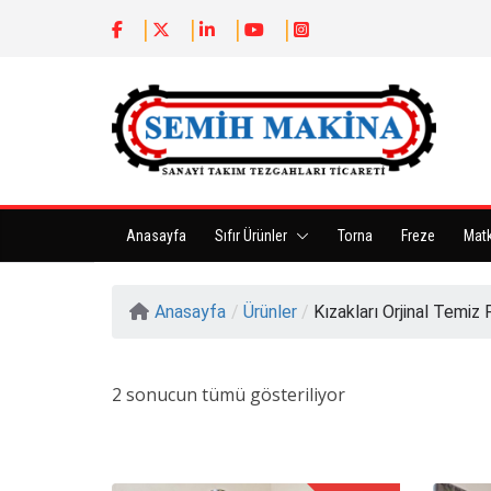
Anasayfa
Sıfır Ürünler
Torna
Freze
Mat
Anasayfa
/
Ürünler
/
Kızakları Orjinal Temiz Fu
2 sonucun tümü gösteriliyor