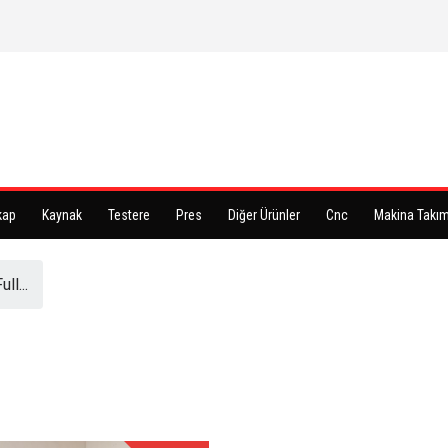
kap
Kaynak
Testere
Pres
Diğer Ürünler
Cnc
Makina Takım
ll...