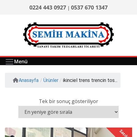
0224 443 0927
0537 670 1347
|
Menü
Anasayfa
/
Ürünler
/
ikinciel trens trencin tos...
Tek bir sonuç gösteriliyor
Satıldı