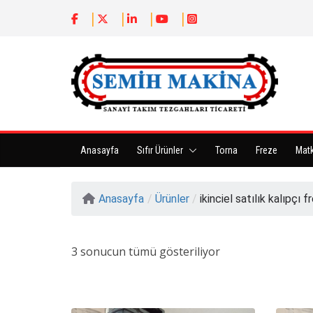
Anasayfa
Sıfır Ürünler
Torna
Freze
Mat
Anasayfa
/
Ürünler
/
ikinciel satılık kalıpçı f
3 sonucun tümü gösteriliyor