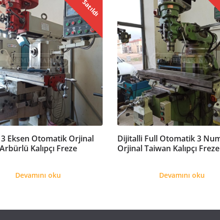
Satıldı
li 3 Eksen Otomatik Orjinal
Dijitalli Full Otomatik 3 Nu
Arbürlü Kalıpçı Freze
Orjinal Taiwan Kalıpçı Freze
Devamını oku
Devamını oku