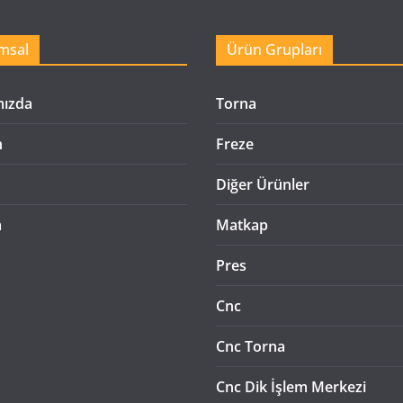
msal
Ürün Grupları
mızda
Torna
n
Freze
Diğer Ürünler
m
Matkap
Pres
Cnc
Cnc Torna
Cnc Dik İşlem Merkezi