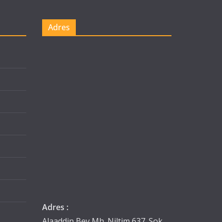
Adres
Adres :
Alaaddin Bey Mh. Niltim 637. Sok.