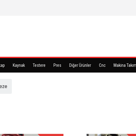
kap
Kaynak
Testere
Pres
Diğer Ürünler
Cnc
Makina Takım
reze