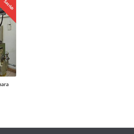
Satıldı
mara