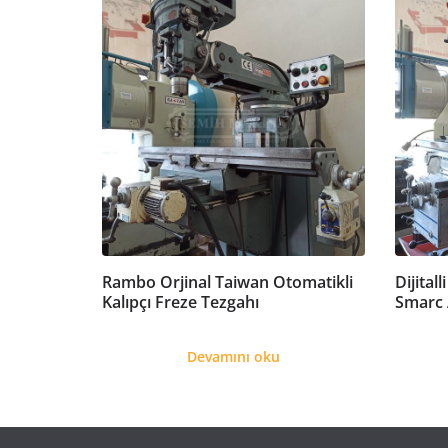
Rambo Orjinal Taiwan Otomatikli
Dijital
Kalıpçı Freze Tezgahı
Smarc 
Devamını oku