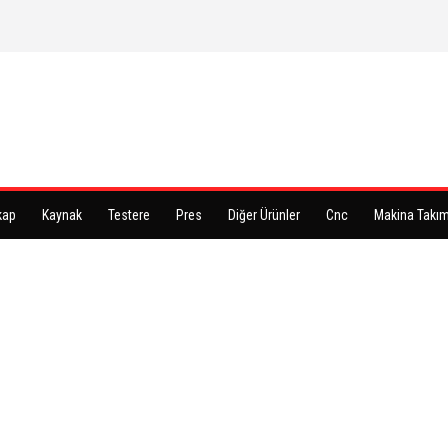
kap
Kaynak
Testere
Pres
Diğer Ürünler
Cnc
Makina Takım