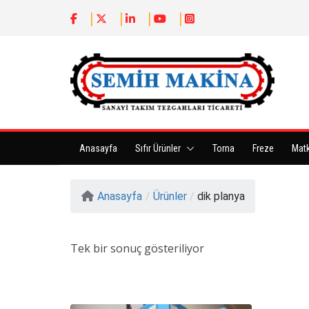
Anasayfa
Sıfır Ürünler
Torna
Freze
Mat
Anasayfa
/
Ürünler
/
dik planya
Tek bir sonuç gösteriliyor