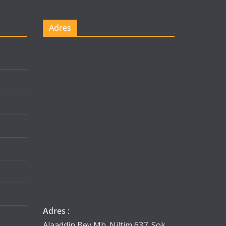
Adres
Adres :
Alaaddin Bey Mh. Niltim 637. Sok.