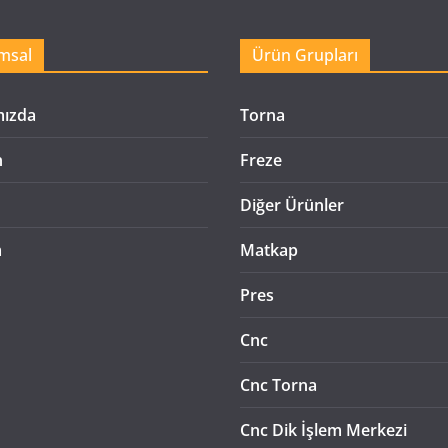
msal
Ürün Grupları
mızda
Torna
n
Freze
Diğer Ürünler
m
Matkap
Pres
Cnc
Cnc Torna
Cnc Dik İşlem Merkezi