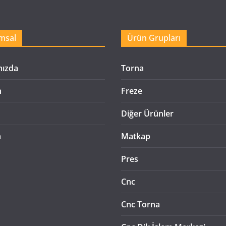
msal
Ürün Grupları
mızda
Torna
n
Freze
Diğer Ürünler
m
Matkap
Pres
Cnc
Cnc Torna