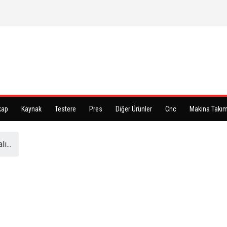
kap
Kaynak
Testere
Pres
Diğer Ürünler
Cnc
Makina Takım
...