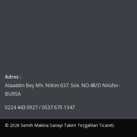
Adres :
Alaaddin Bey Mh. Niltim 637. Sok. NO:48/D Nilüfer-
BURSA
0224 443 0927 / 0537 670 1347
© 2026
Semih Makina Sanayi Takım Tezgahları Ticareti
.